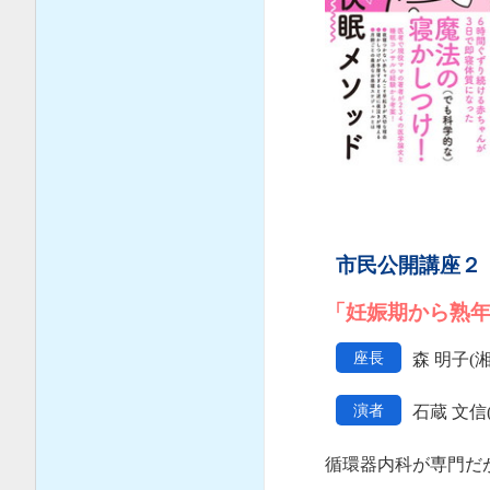
市民公開講座２
「妊娠期から熟
座長
森 明子(
演者
石蔵 文
循環器内科が専門だ