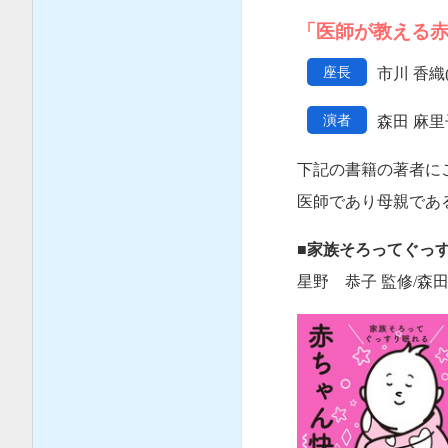
「医師が教える
座長
市川 香織
演者
森田 麻里子(C
下記の書籍の著者に
医師であり母親であ
■
家族そろってぐっす
星野 恭子 監修/森